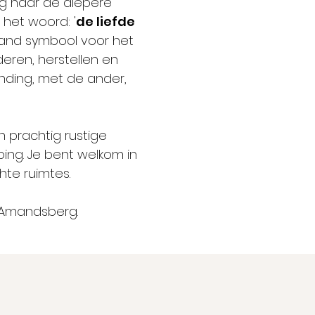
g naar de diepere
 het woord: '
de liefde
mand symbool voor het
eren, herstellen en
inding, met de ander,
n prachtig rustige
ing. Je bent welkom in
chte ruimtes.
t-Amandsberg.