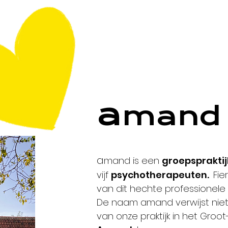
a
ma
nd
a
mand is een
groepspraktij
vijf
psychotherapeuten.
Fie
van dit hechte professionele
De naam amand verwijst niet 
van onze praktijk in het Groot