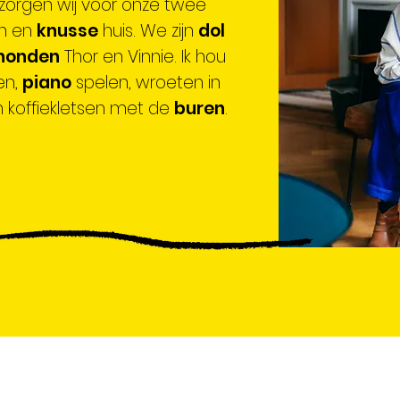
zorgen wij voor onze twee
in en
knusse
huis. We zijn
dol
honden
Thor en Vinnie.
Ik hou
en,
piano
spelen, wroeten in
 koffiekletsen met de
buren
.