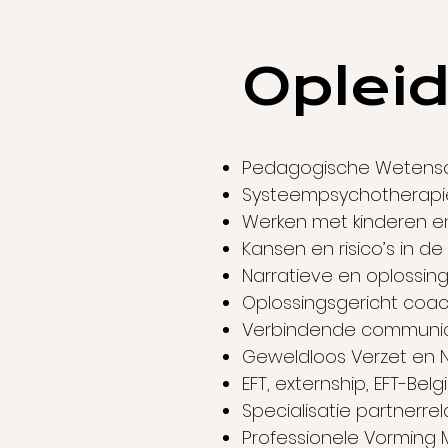
Oplei
Pedagogische Wetensch
Systeempsychotherapie,
Werken met kinderen en
Kansen en risico’s in de
Narratieve en oplossin
Oplossingsgericht coach
Verbindende communicat
Geweldloos Verzet en Ni
EFT, externship, EFT-Belgi
Specialisatie partnerre
Professionele Vorming M