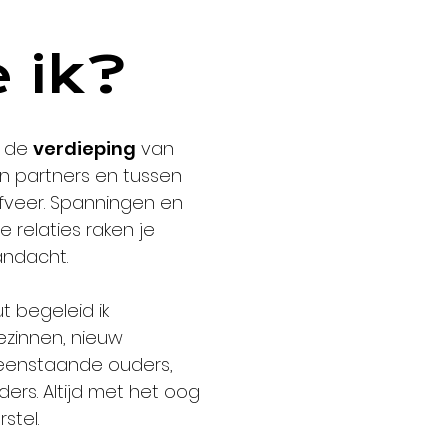
 ik?
 de
verdieping
van
n partners en tussen
ijfveer. Spanningen en
 relaties raken je
andacht.
t begeleid ik
gezinnen, nieuw
leenstaande ouders,
rs. Altijd met het oog
stel.