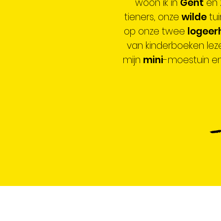
woon ik in
Gent
en 
tieners, onze
wilde
tu
op onze twee
logeer
van kinderboeken lez
mijn
mini
-moestuin en