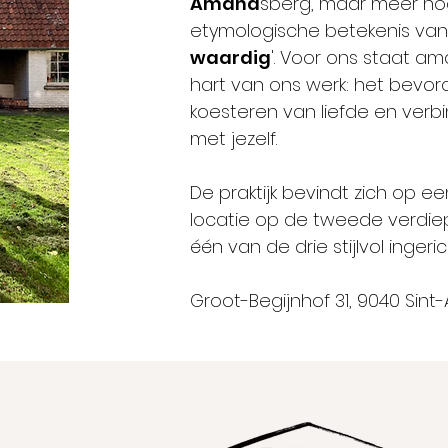
Amand
sberg, maar meer no
etymologische b
etekenis van
waardig
'. Voor ons staat a
hart van ons werk: het bevord
koe
steren van liefde en verb
met jezelf.
De praktijk bevindt zich op ee
locatie op de tweede verdiep
één van de drie stijlvol ingeri
Groot-Begijnhof 31, 9040 Sin