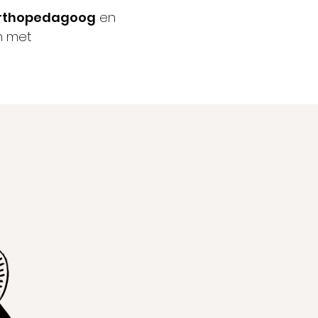
 orthopedagoog
en
n met