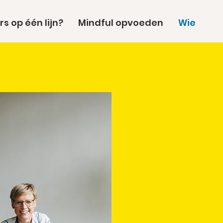
rs op één lijn?
Mindful opvoeden
Wie