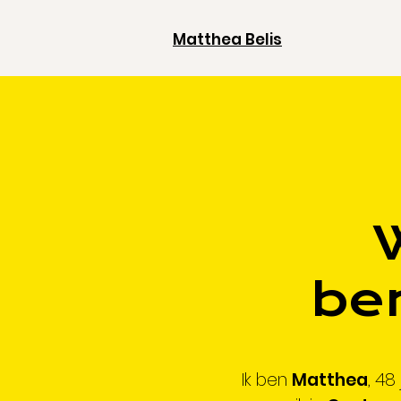
Matthea Belis
be
Ik ben
Matthea
, 4